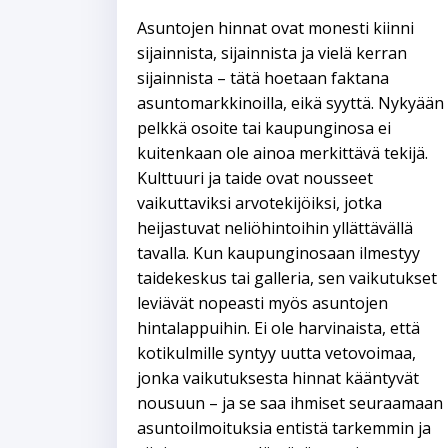
Asuntojen hinnat ovat monesti kiinni
sijainnista, sijainnista ja vielä kerran
sijainnista – tätä hoetaan faktana
asuntomarkkinoilla, eikä syyttä. Nykyään
pelkkä osoite tai kaupunginosa ei
kuitenkaan ole ainoa merkittävä tekijä.
Kulttuuri ja taide ovat nousseet
vaikuttaviksi arvotekijöiksi, jotka
heijastuvat neliöhintoihin yllättävällä
tavalla. Kun kaupunginosaan ilmestyy
taidekeskus tai galleria, sen vaikutukset
leviävät nopeasti myös asuntojen
hintalappuihin. Ei ole harvinaista, että
kotikulmille syntyy uutta vetovoimaa,
jonka vaikutuksesta hinnat kääntyvät
nousuun – ja se saa ihmiset seuraamaan
asuntoilmoituksia entistä tarkemmin ja