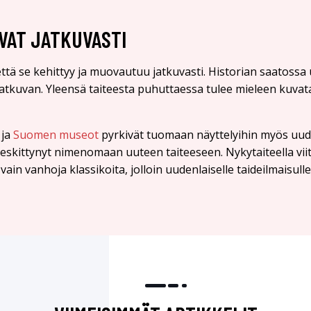
VAT JATKUVASTI
tä se kehittyy ja muovautuu jatkuvasti. Historian saatossa 
atkuvan. Yleensä taiteesta puhuttaessa tulee mieleen kuvata
 ja
Suomen museot
pyrkivät tuomaan näyttelyihin myös uude
 keskittynyt nimenomaan uuteen taiteeseen. Nykytaiteella vii
vain vanhoja klassikoita, jolloin uudenlaiselle taideilmaisulle 