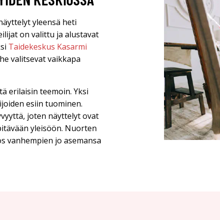
äyttelyt yleensä heti
ijat on valittu ja alustavat
ksi
Taidekeskus Kasarmi
n he valitsevat vaikkapa
ä erilaisin teemoin. Yksi
ijoiden esiin tuominen.
vyyttä, joten näyttelyt ovat
 pitävään yleisöön. Nuorten
myös vanhempien jo asemansa