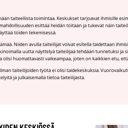
ään taiteellista toimintaa. Keskukset tarjoavat ihmisille esim
mahdollisuuden esittää heidän töitään ja tukevat näin taiteil
a käyttää töiden tekemisessä.
mää. Niiden avulla taiteilijat voivat esitellä taidettaan ihmisi
oimalla uutta näyttelyä taiteilijaa tehdään tunnetuksi ja s
 olisi huomattavasti vaikeampaa, joten on kaikkien etu, että 
ilman taiteilijoiden työtä ei olisi taidekeskuksia. Vuorovaiku
lyitä ja julkaisemalla tietoa taiteilijasta.
LYIDEN KESKIÖSSÄ