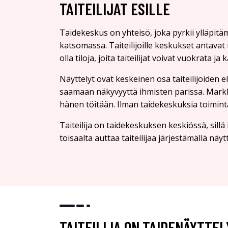
TAITEILIJAT ESILLE
Taidekeskus on yhteisö, joka pyrkii ylläpitäm
katsomassa. Taiteilijoille keskukset antavat 
olla tiloja, joita taiteilijat voivat vuokrata j
Näyttelyt ovat keskeinen osa taiteilijoiden elä
saamaan näkyvyyttä ihmisten parissa. Markkin
hänen töitään. Ilman taidekeskuksia toiminta
Taiteilija on taidekeskuksen keskiössä, sillä 
toisaalta auttaa taiteilijaa järjestämällä näytte
TAITEILIJA ON TAIDENÄYTTE