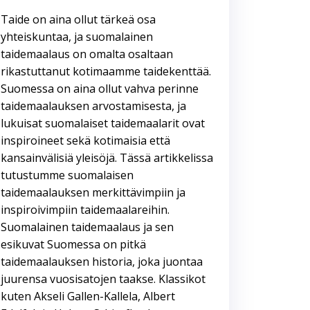
Taide on aina ollut tärkeä osa
yhteiskuntaa, ja suomalainen
taidemaalaus on omalta osaltaan
rikastuttanut kotimaamme taidekenttää.
Suomessa on aina ollut vahva perinne
taidemaalauksen arvostamisesta, ja
lukuisat suomalaiset taidemaalarit ovat
inspiroineet sekä kotimaisia että
kansainvälisiä yleisöjä. Tässä artikkelissa
tutustumme suomalaisen
taidemaalauksen merkittävimpiin ja
inspiroivimpiin taidemaalareihin.
Suomalainen taidemaalaus ja sen
esikuvat Suomessa on pitkä
taidemaalauksen historia, joka juontaa
juurensa vuosisatojen taakse. Klassikot
kuten Akseli Gallen-Kallela, Albert