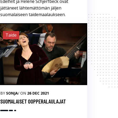
Edelfelt ja Helene Schjerfbeck ovat
jättäneet lähtemättömän jäljen
suomalaiseen taidemaalaukseen.
Taide
BY
SONJA
/ ON
26 DEC 2021
SUOMALAISET OOPPERALAULAJAT