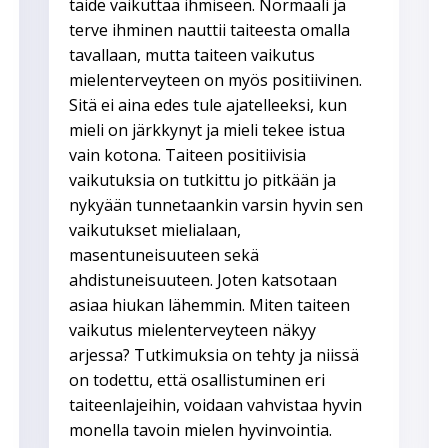
taide vaikuttaa ihmiseen. Normaali ja
terve ihminen nauttii taiteesta omalla
tavallaan, mutta taiteen vaikutus
mielenterveyteen on myös positiivinen.
Sitä ei aina edes tule ajatelleeksi, kun
mieli on järkkynyt ja mieli tekee istua
vain kotona. Taiteen positiivisia
vaikutuksia on tutkittu jo pitkään ja
nykyään tunnetaankin varsin hyvin sen
vaikutukset mielialaan,
masentuneisuuteen sekä
ahdistuneisuuteen. Joten katsotaan
asiaa hiukan lähemmin. Miten taiteen
vaikutus mielenterveyteen näkyy
arjessa? Tutkimuksia on tehty ja niissä
on todettu, että osallistuminen eri
taiteenlajeihin, voidaan vahvistaa hyvin
monella tavoin mielen hyvinvointia.