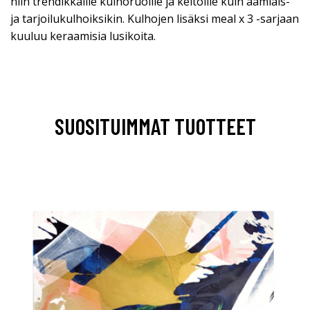
niin trendikkäille kulhoruoille ja keitoille kuin aamiais-
ja tarjoilukulhoiksikin. Kulhojen lisäksi meal x 3 -sarjaan
kuuluu keraamisia lusikoita.
SUOSITUIMMAT TUOTTEET