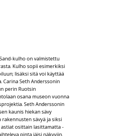
Sand-kulho on valmistettu
asta. Kulho sopii esimerkiksi
iluun; lisäksi sitä voi käyttää
. Carina Seth Anderssonin
un perin Ruotsin
ntolaan osana museon vuonna
sprojektia. Seth Anderssonin
isen kaunis hiekan sävy
 rakennusten sävyä ja siksi
 astiat osittain lasittamatta -
hteleva pinta jäisi näkyviin.