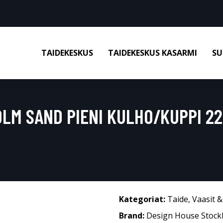
TAIDEKESKUS
TAIDEKESKUS KASARMI
SU
LM SAND PIENI KULHO/KUPPI 22
Kategoriat:
Taide
,
Vaasit 
Brand:
Design House Stoc