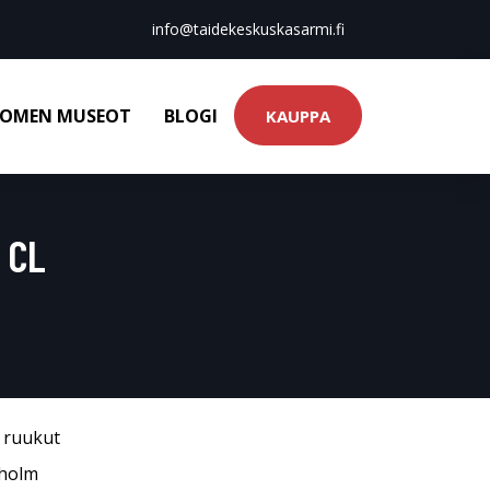
info@taidekeskuskasarmi.fi
OMEN MUSEOT
BLOGI
KAUPPA
 CL
& ruukut
kholm