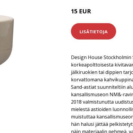
15 EUR
LISÄTIETOJA
Design House Stockholmin 
korkeapolttoisesta kivitavar
jälkiruokien tai dippien tarjo
korvattomana kahvikuppina
Sand-astiat suunniteltiin al
kansallismuseon NM&-ravi
2018 valmistunutta uudistu
mielestä astioiden luonnoll
muistuttaa kansallismuseon
hän halusi jättää pelkistetyt
näin materiaalin pehmeä, vai