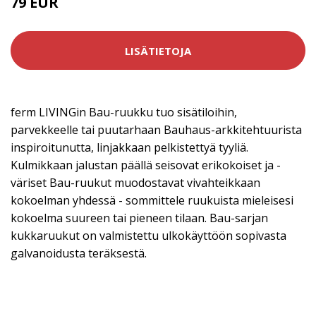
79 EUR
LISÄTIETOJA
ferm LIVINGin Bau-ruukku tuo sisätiloihin,
parvekkeelle tai puutarhaan Bauhaus-arkkitehtuurista
inspiroitunutta, linjakkaan pelkistettyä tyyliä.
Kulmikkaan jalustan päällä seisovat erikokoiset ja -
väriset Bau-ruukut muodostavat vivahteikkaan
kokoelman yhdessä - sommittele ruukuista mieleisesi
kokoelma suureen tai pieneen tilaan. Bau-sarjan
kukkaruukut on valmistettu ulkokäyttöön sopivasta
galvanoidusta teräksestä.