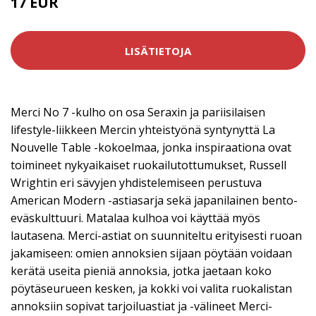
17 EUR
LISÄTIETOJA
Merci No 7 -kulho on osa Seraxin ja pariisilaisen
lifestyle-liikkeen Mercin yhteistyönä syntynyttä La
Nouvelle Table -kokoelmaa, jonka inspiraationa ovat
toimineet nykyaikaiset ruokailutottumukset, Russell
Wrightin eri sävyjen yhdistelemiseen perustuva
American Modern -astiasarja sekä japanilainen bento-
eväskulttuuri. Matalaa kulhoa voi käyttää myös
lautasena. Merci-astiat on suunniteltu erityisesti ruoan
jakamiseen: omien annoksien sijaan pöytään voidaan
kerätä useita pieniä annoksia, jotka jaetaan koko
pöytäseurueen kesken, ja kokki voi valita ruokalistan
annoksiin sopivat tarjoiluastiat ja -välineet Merci-