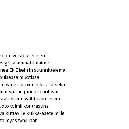
o on veistoksellinen
design ja ammattimainen
innea Ek Blæhrin suunnittelema
a puisessa muotissa
än vangitut pienet kuplat sekä
at vaasin pinnalla antavat
osta toiseen vaihtuvan ilmeen.
oto toimii kontrastina
vaikuttaville kukka-asetelmille,
a myös tyhjillään.