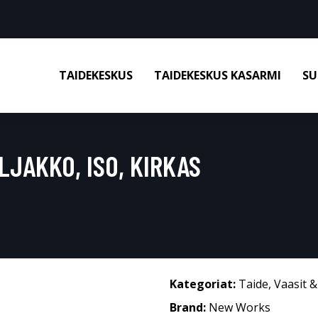
TAIDEKESKUS
TAIDEKESKUS KASARMI
SU
JAKKO, ISO, KIRKAS
Kategoriat:
Taide
,
Vaasit 
Brand:
New Works