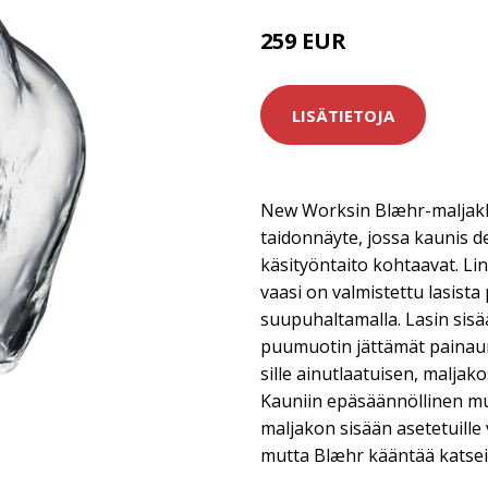
259 EUR
LISÄTIETOJA
New Worksin Blæhr-maljakk
taidonnäyte, jossa kaunis 
käsityöntaito kohtaavat. L
vaasi on valmistettu lasist
suupuhaltamalla. Lasin sisä
puumuotin jättämät painaum
sille ainutlaatuisen, maljak
Kauniin epäsäännöllinen mu
maljakon sisään asetetuille 
mutta Blæhr kääntää katseit