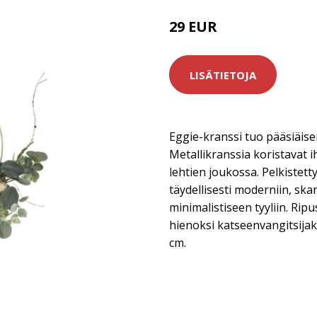
29 EUR
LISÄTIETOJA
Eggie-kranssi tuo pääsiäise
Metallikranssia koristavat 
lehtien joukossa. Pelkistett
täydellisesti moderniin, ska
minimalistiseen tyyliin. Ripu
hienoksi katseenvangitsijak
cm.