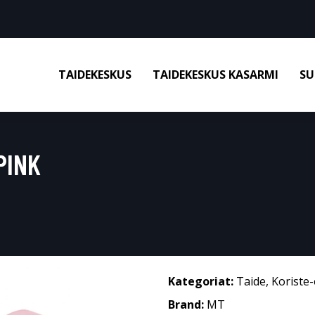
TAIDEKESKUS
TAIDEKESKUS KASARMI
SU
PINK
Kategoriat:
Taide
,
Koriste-
Brand:
MT