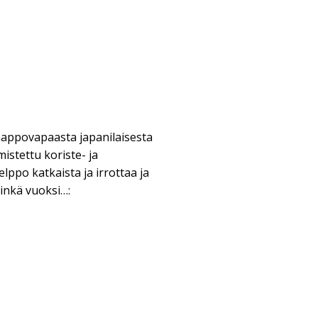
happovapaasta japanilaisesta
mistettu koriste- ja
elppo katkaista ja irrottaa ja
minkä vuoksi…: