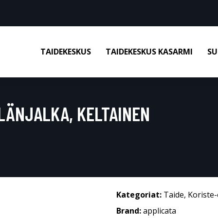
TAIDEKESKUS
TAIDEKESKUS KASARMI
SU
ILÄNJALKA, KELTAINEN
Kategoriat:
Taide
,
Koriste-
Brand:
applicata