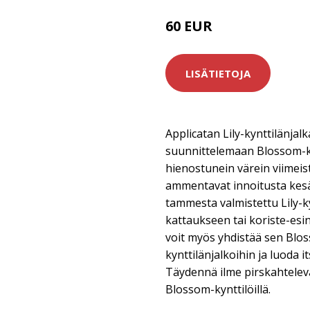
60 EUR
LISÄTIETOJA
Applicatan Lily-kynttilänja
suunnittelemaan Blossom-
hienostunein värein viimeiste
ammentavat innoitusta kesä
tammesta valmistettu Lily-ky
kattaukseen tai koriste-esi
voit myös yhdistää sen Bl
kynttilänjalkoihin ja luoda 
Täydennä ilme pirskahteleva
Blossom-kynttilöillä.