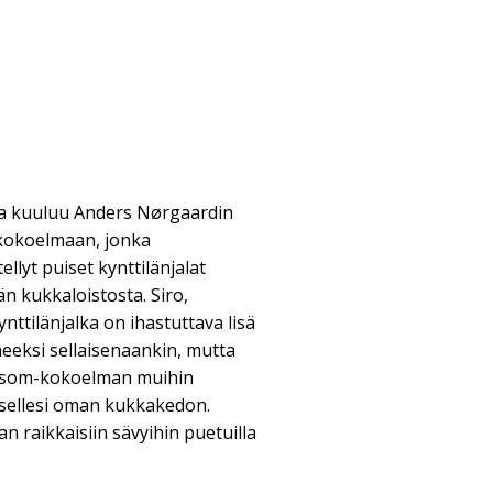
lka kuuluu Anders Nørgaardin
kokoelmaan, jonka
llyt puiset kynttilänjalat
n kukkaloistosta. Siro,
nttilänjalka on ihastuttava lisä
neeksi sellaisenaankin, mutta
ossom-kokoelman muihin
itsellesi oman kukkakedon.
n raikkaisiin sävyihin puetuilla