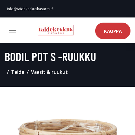
info@taidekeskuskasarmi.fi
KAUPPA
BODIL POT S -RUUKKU
Taide
Vaasit & ruukut