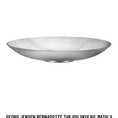
GEORG JENSEN BERNADOTTE TARJOILUKULHO, MATALA