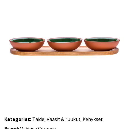
Kategoriat:
Taide
,
Vaasit & ruukut
,
Kehykset
Brand:
Vaidava Ceramics