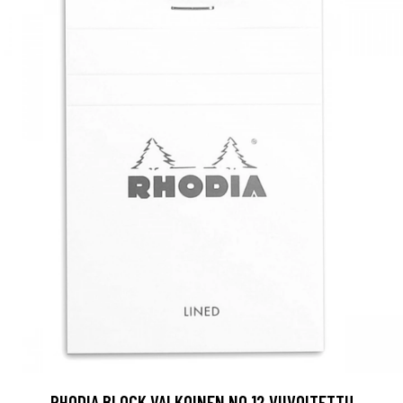
RHODIA BLOCK VALKOINEN NO.12 VIIVOITETTU