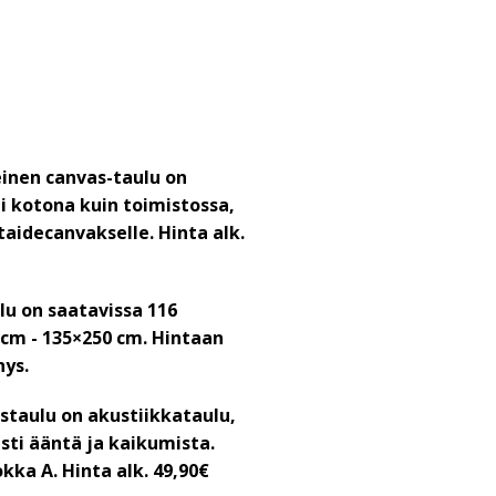
einen canvas-taulu on
i kotona kuin toimistossa,
taidecanvakselle. Hinta alk.
lu on saatavissa 116
5 cm - 135×250 cm. Hintaan
hys.
staulu on akustiikkataulu,
ti ääntä ja kaikumista.
okka A.
Hinta alk. 49,90€