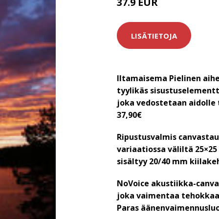
37.9 EUR
LISÄTIETOJA
Iltamaisema Pielinen aih
tyylikäs sisustuselementt
joka vedostetaan aidolle 
37,90€
Ripustusvalmis canvastau
variaatiossa väliltä 25×2
sisältyy 20/40 mm kiilake
NoVoice akustiikka-canva
joka vaimentaa tehokkaas
Paras äänenvaimennuslu