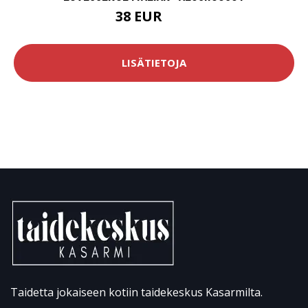
38 EUR
55 EUR
LISÄTIETOJA
Taidetta jokaiseen kotiin taidekeskus Kasarmilta.