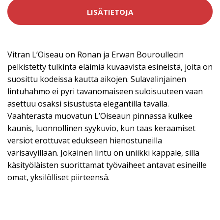
LISÄTIETOJA
Vitran L’Oiseau on Ronan ja Erwan Bouroullecin
pelkistetty tulkinta eläimiä kuvaavista esineistä, joita on
suosittu kodeissa kautta aikojen. Sulavalinjainen
lintuhahmo ei pyri tavanomaiseen suloisuuteen vaan
asettuu osaksi sisustusta elegantilla tavalla.
Vaahterasta muovatun L’Oiseaun pinnassa kulkee
kaunis, luonnollinen syykuvio, kun taas keraamiset
versiot erottuvat edukseen hienostuneilla
värisävyillään. Jokainen lintu on uniikki kappale, sillä
käsityöläisten suorittamat työvaiheet antavat esineille
omat, yksilölliset piirteensä.