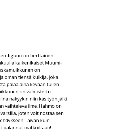
n-figuuri on herttainen
akuulla kaikenikäiset Muumi-
uuskamuikkunen on
a oman tiensä kulkija, joka
tta palaa aina kevään tullen
kkunen on valmistettu
inä näkyykin niin käsityön jälki
an vaihteleva ilme. Hahmo on
ivarsilla, joten voit nostaa sen
vehdykseen - aivan kuin
i palannut matkoiltaan!