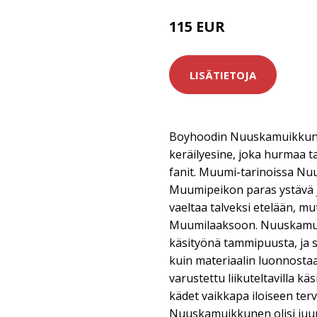
115 EUR
LISÄTIETOJA
Boyhoodin Nuuskamuikkune
keräilyesine, joka hurmaa t
fanit. Muumi-tarinoissa N
Muumipeikon paras ystävä j
vaeltaa talveksi etelään, mu
Muumilaaksoon. Nuuskamui
käsityönä tammipuusta, ja si
kuin materiaalin luonnosta
varustettu liikuteltavilla käs
kädet vaikkapa iloiseen ter
Nuuskamuikkunen olisi juur