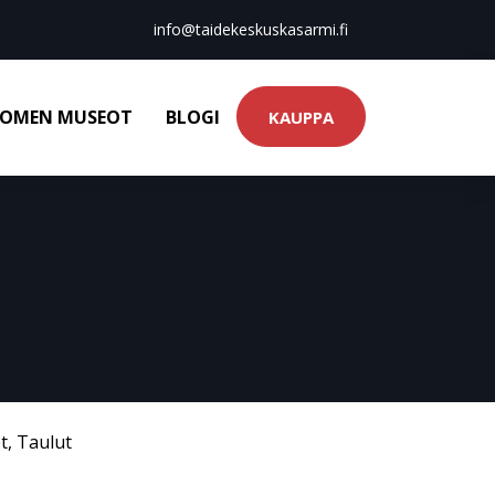
info@taidekeskuskasarmi.fi
OMEN MUSEOT
BLOGI
KAUPPA
t
,
Taulut