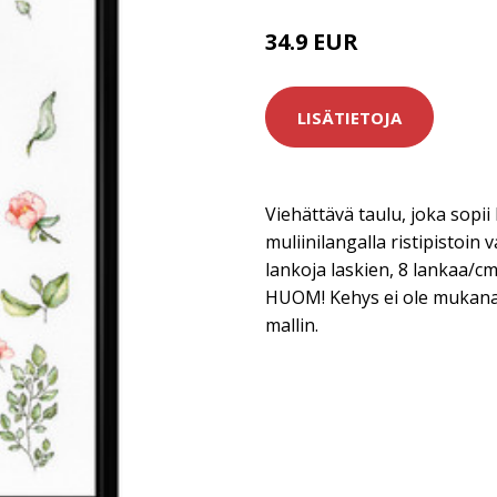
34.9 EUR
LISÄTIETOJA
Viehättävä taulu, joka sopii 
muliinilangalla ristipistoin
lankoja laskien, 8 lankaa/c
HUOM! Kehys ei ole mukana. 
mallin.