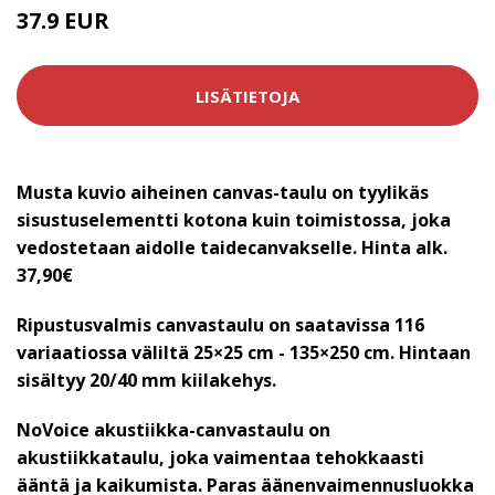
37.9 EUR
LISÄTIETOJA
Musta kuvio aiheinen canvas-taulu on tyylikäs
sisustuselementti kotona kuin toimistossa, joka
vedostetaan aidolle taidecanvakselle. Hinta alk.
37,90€
Ripustusvalmis canvastaulu on saatavissa 116
variaatiossa väliltä 25×25 cm - 135×250 cm. Hintaan
sisältyy 20/40 mm kiilakehys.
NoVoice akustiikka-canvastaulu on
akustiikkataulu, joka vaimentaa tehokkaasti
ääntä ja kaikumista. Paras äänenvaimennusluokka