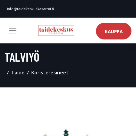
info@taidekeskuskasarmi.fi
KAUPPA
TALVIYÖ
Taide
Koriste-esineet