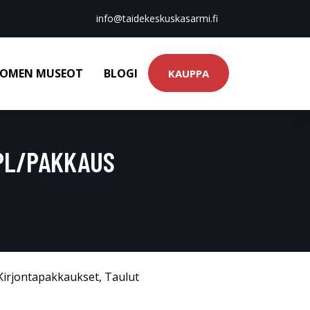
info@taidekeskuskasarmi.fi
OMEN MUSEOT
BLOGI
KAUPPA
KPL/PAKKAUS
Kirjontapakkaukset
,
Taulut