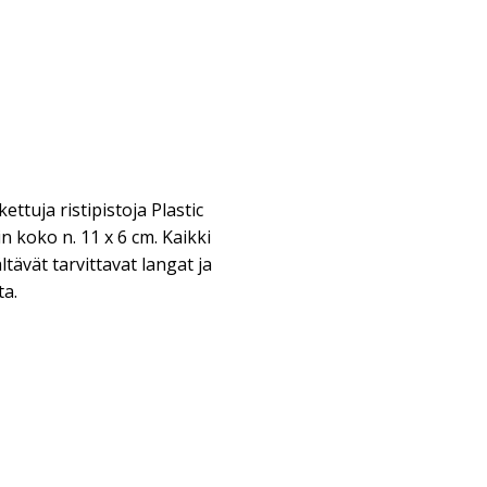
ettuja ristipistoja Plastic
 koko n. 11 x 6 cm. Kaikki
ävät tarvittavat langat ja
ta.