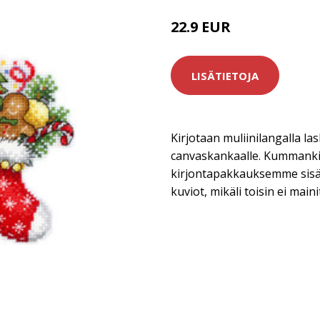
22.9 EUR
LISÄTIETOJA
Kirjotaan muliinilangalla lask
canvaskankaalle. Kummankin
kirjontapakkauksemme sisält
kuviot, mikäli toisin ei maini