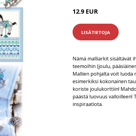
12.9 EUR
LISÄTIETOJA
Nämä malliarkit sisältävät ih
teemoihin (joulu, pääsiäinen,
Mallien pohjalta voit luoda 
esimerkiksi kokonainen taulu 
koriste joulukorttiin! Mahdo
päästä luovuus valloilleen! 
inspiraatiota.