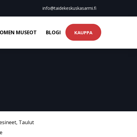
info@taidekeskuskasarmi.fi
OMEN MUSEOT
BLOGI
KAUPPA
esineet
,
Taulut
he