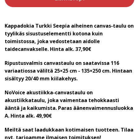
Kappadokia Turkki Seepia aiheinen canvas-taulu on
tyylikäs sisustuselementti kotona kuin
toimistossa, joka vedostetaan aidolle
taidecanvakselle. Hinta alk. 37,90€
Ripustusvalmis canvastaulu on saatavissa 116
variaatiossa väliltä 25×25 cm - 135×250 cm. Hintaan
sisältyy 20/40 mm kiilakehys.
NoVoice akustiikka-canvastaulu on
akustiikkataulu, joka vaimentaa tehokkaasti
ääntä ja kaikumista. Paras äänenvaimennusluokka
A.
Hinta alk. 49,90€
Meiltä saat laadukkaan kotimaisen tuotteen. Tilaa
nyt, tarjoamme ilmaisen toimituksen!