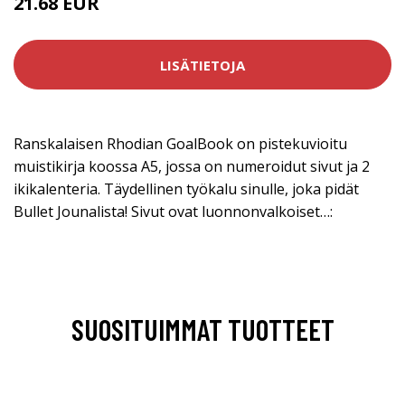
21.68 EUR
25.5 EUR
LISÄTIETOJA
Ranskalaisen Rhodian GoalBook on pistekuvioitu
muistikirja koossa A5, jossa on numeroidut sivut ja 2
ikikalenteria. Täydellinen työkalu sinulle, joka pidät
Bullet Jounalista! Sivut ovat luonnonvalkoiset…:
SUOSITUIMMAT TUOTTEET