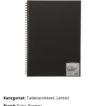
Kategoriat:
Taidetarvikkeet
,
Lehtiöt
Brand:
Daler-Rowney