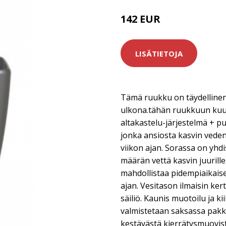
142 EUR
LISÄTIETOJA
Tämä ruukku on täydellinen v
ulkona.tähän ruukkuun kuul
altakastelu-järjestelmä + p
jonka ansiosta kasvin veden
viikon ajan. Sorassa on yhdi
määrän vettä kasvin juurill
mahdollistaa pidempiaikais
ajan. Vesitason ilmaisin kert
säiliö. Kaunis muotoilu ja ki
valmistetaan saksassa pakkas
kestävästä kierrätysmuovist