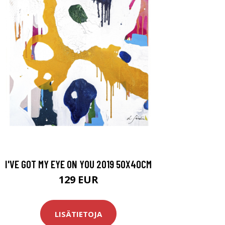
I'VE GOT MY EYE ON YOU 2019 50X40CM
129 EUR
LISÄTIETOJA