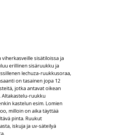
iherkasveille sisätiloissa ja
uu erillinen sisäruukku ja
ussillenen lechuza-ruukkusoraa,
saanti on tasainen jopa 12
steitä, jotka antavat oikean
e. Altakastelu-ruukku
enkin kastelun esim. Lomien
oo, milloin on aika täyttää
iltävä pinta. Ruukut
ta, iskuja ja uv-säteilyä
a.