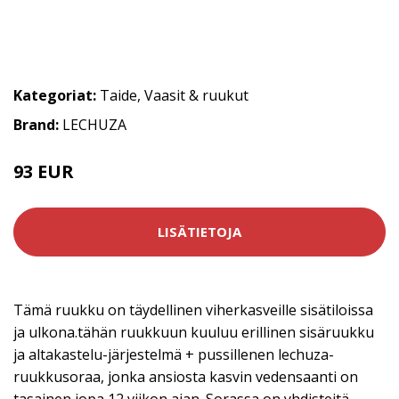
Kategoriat:
Taide
,
Vaasit & ruukut
Brand:
LECHUZA
93 EUR
LISÄTIETOJA
Tämä ruukku on täydellinen viherkasveille sisätiloissa
ja ulkona.tähän ruukkuun kuuluu erillinen sisäruukku
ja altakastelu-järjestelmä + pussillenen lechuza-
ruukkusoraa, jonka ansiosta kasvin vedensaanti on
tasainen jopa 12 viikon ajan. Sorassa on yhdisteitä,