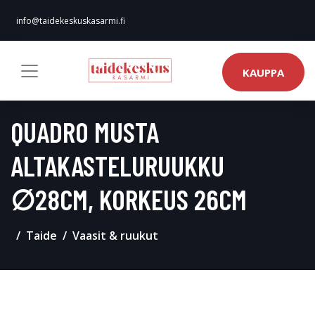
info@taidekeskuskasarmi.fi
KAUPPA
QUADRO MUSTA
ALTAKASTELURUUKKU
∅28CM, KORKEUS 26CM
Taide
Vaasit & ruukut