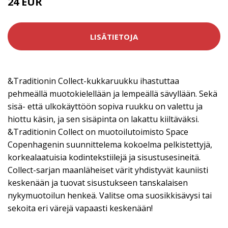
24 EUR
LISÄTIETOJA
&Traditionin Collect-kukkaruukku ihastuttaa
pehmeällä muotokielellään ja lempeällä sävyllään. Sekä
sisä- että ulkokäyttöön sopiva ruukku on valettu ja
hiottu käsin, ja sen sisäpinta on lakattu kiiltäväksi.
&Traditionin Collect on muotoilutoimisto Space
Copenhagenin suunnittelema kokoelma pelkistettyjä,
korkealaatuisia kodintekstiilejä ja sisustusesineitä.
Collect-sarjan maanläheiset värit yhdistyvät kauniisti
keskenään ja tuovat sisustukseen tanskalaisen
nykymuotoilun henkeä. Valitse oma suosikkisävysi tai
sekoita eri värejä vapaasti keskenään!