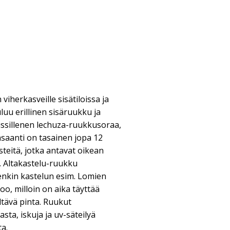
iherkasveille sisätiloissa ja
uu erillinen sisäruukku ja
ussillenen lechuza-ruukkusoraa,
saanti on tasainen jopa 12
steitä, jotka antavat oikean
e. Altakastelu-ruukku
enkin kastelun esim. Lomien
oo, milloin on aika täyttää
iltävä pinta. Ruukut
ta, iskuja ja uv-säteilyä
a.