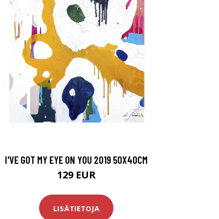
I'VE GOT MY EYE ON YOU 2019 50X40CM
129 EUR
LISÄTIETOJA