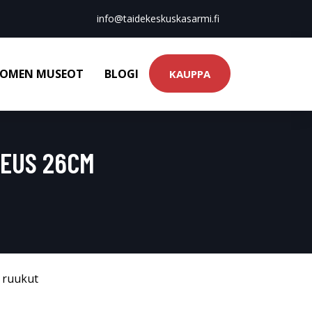
info@taidekeskuskasarmi.fi
OMEN MUSEOT
BLOGI
KAUPPA
EUS 26CM
& ruukut