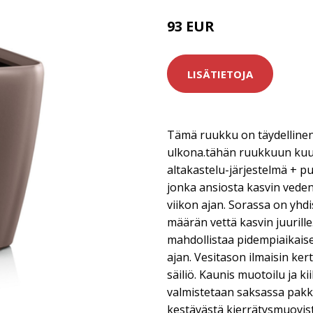
93 EUR
LISÄTIETOJA
Tämä ruukku on täydellinen v
ulkona.tähän ruukkuun kuul
altakastelu-järjestelmä + p
jonka ansiosta kasvin veden
viikon ajan. Sorassa on yhdi
määrän vettä kasvin juurill
mahdollistaa pidempiaikais
ajan. Vesitason ilmaisin kert
säiliö. Kaunis muotoilu ja ki
valmistetaan saksassa pakkas
kestävästä kierrätysmuovist