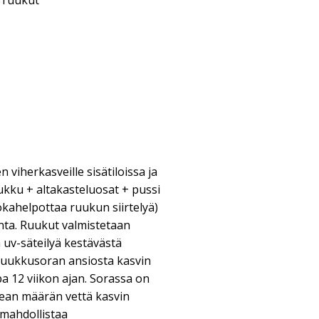
& ruukut
viherkasveille sisätiloissa ja
ukku + altakasteluosat + pussi
jokahelpottaa ruukun siirtelyä)
nta. Ruukut valmistetaan
 uv-säteilyä kestävästä
ruukkusoran ansiosta kasvin
a 12 viikon ajan. Sorassa on
ikean määrän vettä kasvin
 mahdollistaa