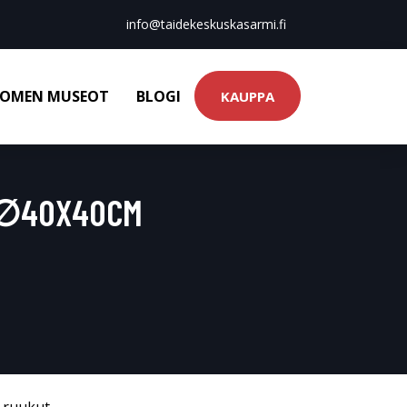
info@taidekeskuskasarmi.fi
OMEN MUSEOT
BLOGI
KAUPPA
Ä ∅40X40CM