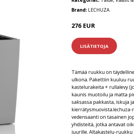
Kategoriat:
Taide
,
Vaasit 
Brand:
LECHUZA
276 EUR
LISÄTIETOJA
Tämää ruukku on täydellinen 
ulkona. Pakettiin kuuluu ru
kastelurakeita + rullalevy (
kaunis muotoilu ja matta pi
saksassa pakkasta, iskuja ja
kierrätysmuovista.lechuza-
vedensaanti on tasainen jop
yhdisteitä, jotka antavat o
juurille. Altakastelu-ruukku