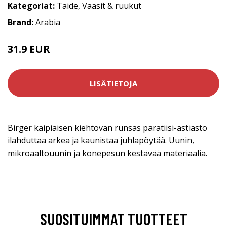
Kategoriat:
Taide
,
Vaasit & ruukut
Brand:
Arabia
31.9 EUR
39.9 EUR
LISÄTIETOJA
Birger kaipiaisen kiehtovan runsas paratiisi-astiasto
ilahduttaa arkea ja kaunistaa juhlapöytää. Uunin,
mikroaaltouunin ja konepesun kestävää materiaalia.
SUOSITUIMMAT TUOTTEET