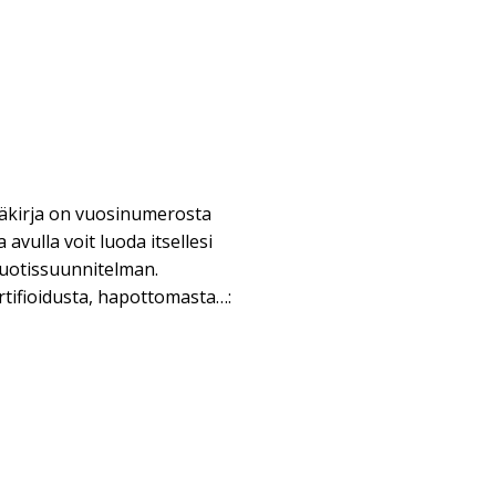
äkirja on vuosinumerosta
avulla voit luoda itsellesi
uotissuunnitelman.
tifioidusta, hapottomasta…: