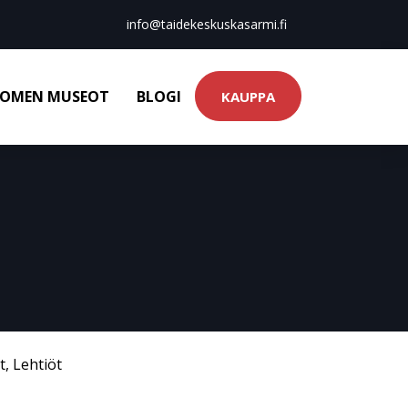
info@taidekeskuskasarmi.fi
OMEN MUSEOT
BLOGI
KAUPPA
t
,
Lehtiöt