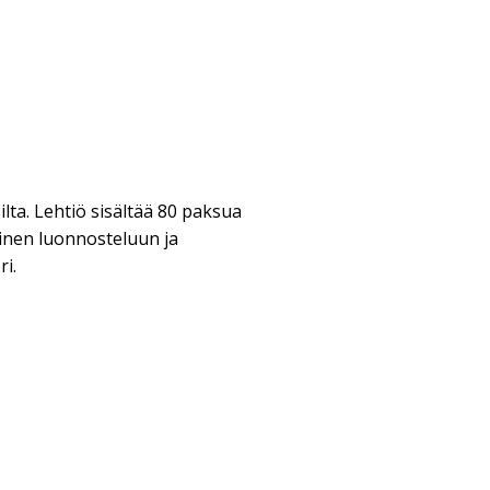
lta. Lehtiö sisältää 80 paksua
linen luonnosteluun ja
i.