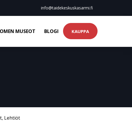
info@taidekeskuskasarmi.fi
OMEN MUSEOT
BLOGI
KAUPPA
t
,
Lehtiöt