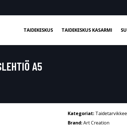
TAIDEKESKUS
TAIDEKESKUS KASARMI
SU
SLEHTIÖ A5
Kategoriat:
Taidetarvikkee
Brand:
Art Creation