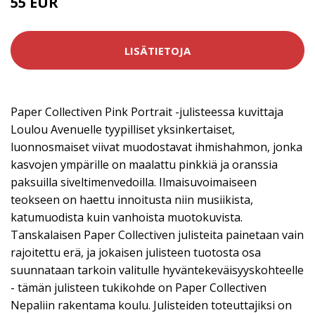
55 EUR
LISÄTIETOJA
Paper Collectiven Pink Portrait -julisteessa kuvittaja
Loulou Avenuelle tyypilliset yksinkertaiset,
luonnosmaiset viivat muodostavat ihmishahmon, jonka
kasvojen ympärille on maalattu pinkkiä ja oranssia
paksuilla siveltimenvedoilla. Ilmaisuvoimaiseen
teokseen on haettu innoitusta niin musiikista,
katumuodista kuin vanhoista muotokuvista.
Tanskalaisen Paper Collectiven julisteita painetaan vain
rajoitettu erä, ja jokaisen julisteen tuotosta osa
suunnataan tarkoin valitulle hyväntekeväisyyskohteelle
- tämän julisteen tukikohde on Paper Collectiven
Nepaliin rakentama koulu. Julisteiden toteuttajiksi on