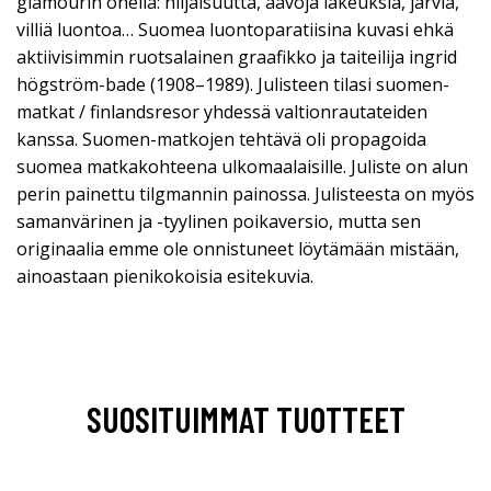
glamourin ohella: hiljaisuutta, aavoja lakeuksia, järviä,
villiä luontoa… Suomea luontoparatiisina kuvasi ehkä
aktiivisimmin ruotsalainen graafikko ja taiteilija ingrid
högström-bade (1908–1989). Julisteen tilasi suomen-
matkat / finlandsresor yhdessä valtionrautateiden
kanssa. Suomen-matkojen tehtävä oli propagoida
suomea matkakohteena ulkomaalaisille. Juliste on alun
perin painettu tilgmannin painossa. Julisteesta on myös
samanvärinen ja -tyylinen poikaversio, mutta sen
originaalia emme ole onnistuneet löytämään mistään,
ainoastaan pienikokoisia esitekuvia.
SUOSITUIMMAT TUOTTEET