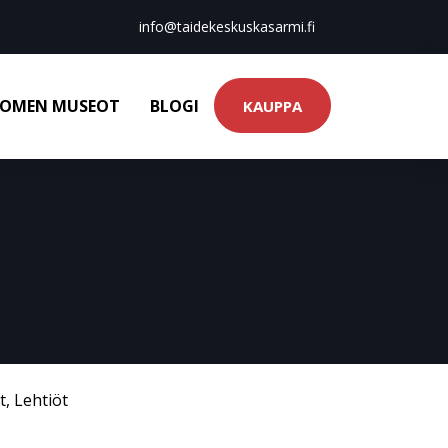
info@taidekeskuskasarmi.fi
OMEN MUSEOT
BLOGI
KAUPPA
t
,
Lehtiöt