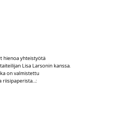
t hienoa yhteistyötä
aiteilijan Lisa Larsonin kanssa.
joka on valmistettu
 riisipaperista…: