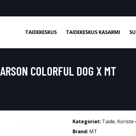
TAIDEKESKUS
TAIDEKESKUS KASARMI
SU
 LARSON COLORFUL DOG X MT
Kategoriat:
Taide
,
Koriste-
Brand:
MT