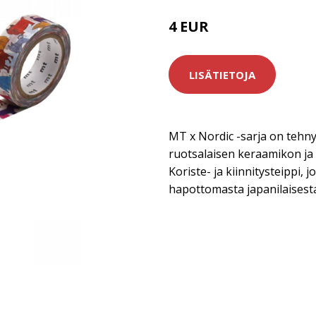
4 EUR
LISÄTIETOJA
MT x Nordic -sarja on tehny
ruotsalaisen keraamikon ja t
Koriste- ja kiinnitysteippi, 
hapottomasta japanilaisesta