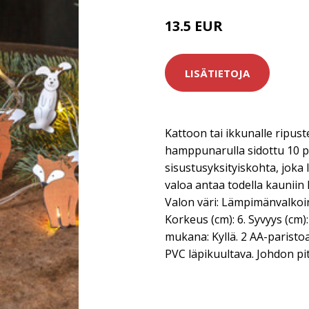
13.5 EUR
LISÄTIETOJA
Kattoon tai ikkunalle ripus
hamppunarulla sidottu 10 
sisustusyksityiskohta, joka
valoa antaa todella kauniin 
Valon väri: Lämpimänvalkoin
Korkeus (cm): 6. Syvyys (cm)
mukana: Kyllä. 2 AA-paristoa
PVC läpikuultava. Johdon pitu