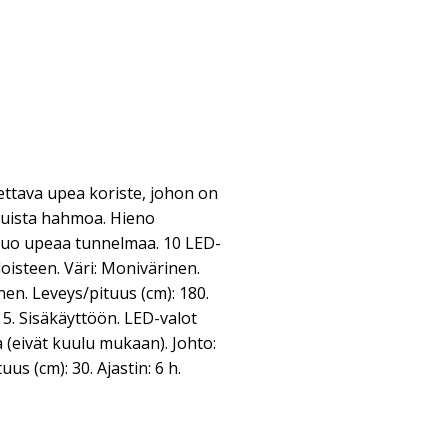
tettava upea koriste, johon on
puista hahmoa. Hieno
 luo upeaa tunnelmaa. 10 LED-
loisteen. Väri: Monivärinen.
en. Leveys/pituus (cm): 180.
: 5. Sisäkäyttöön. LED-valot
 (eivät kuulu mukaan). Johto:
us (cm): 30. Ajastin: 6 h.