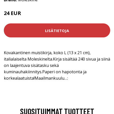
24 EUR
LISÄTIETOJA
Kovakantinen muistikirja, koko L (13 x 21 cm),
italialaiselta Moleskinelta.Kirja sisältää 240 sivua ja siinä
on laajentuva sisätasku sekä
kuminauhakiinnitys.Paperi on hapotonta ja
korkealaatuista!Maailmankuulu…:
SUOSITUIMMAT TUOTTEET