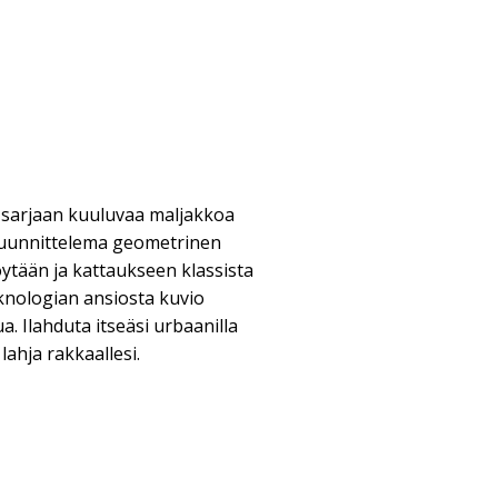
c-sarjaan kuuluvaa maljakkoa
 suunnittelema geometrinen
öytään ja kattaukseen klassista
eknologian ansiosta kuvio
a. Ilahduta itseäsi urbaanilla
 lahja rakkaallesi.