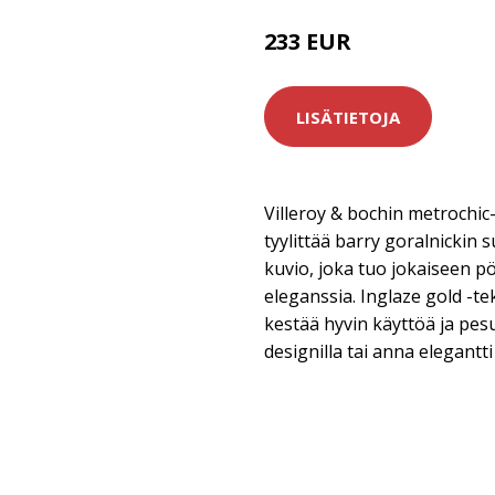
233 EUR
LISÄTIETOJA
Villeroy & bochin metrochi
tyylittää barry goralnickin
kuvio, joka tuo jokaiseen p
eleganssia. Inglaze gold -t
kestää hyvin käyttöä ja pesu
designilla tai anna elegantti