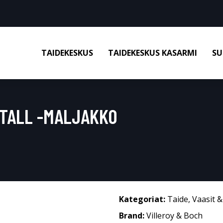
TAIDEKESKUS
TAIDEKESKUS KASARMI
SU
 TALL -MALJAKKO
Kategoriat:
Taide
,
Vaasit 
Brand:
Villeroy & Boch