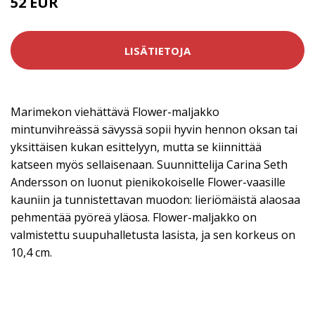
52 EUR
LISÄTIETOJA
Marimekon viehättävä Flower-maljakko
mintunvihreässä sävyssä sopii hyvin hennon oksan tai
yksittäisen kukan esittelyyn, mutta se kiinnittää
katseen myös sellaisenaan. Suunnittelija Carina Seth
Andersson on luonut pienikokoiselle Flower-vaasille
kauniin ja tunnistettavan muodon: lieriömäistä alaosaa
pehmentää pyöreä yläosa. Flower-maljakko on
valmistettu suupuhalletusta lasista, ja sen korkeus on
10,4 cm.