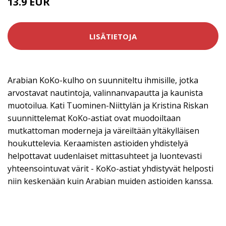
13.9 EUR
LISÄTIETOJA
Arabian KoKo-kulho on suunniteltu ihmisille, jotka
arvostavat nautintoja, valinnanvapautta ja kaunista
muotoilua. Kati Tuominen-Niittylän ja Kristina Riskan
suunnittelemat KoKo-astiat ovat muodoiltaan
mutkattoman moderneja ja väreiltään yltäkylläisen
houkuttelevia. Keraamisten astioiden yhdistelyä
helpottavat uudenlaiset mittasuhteet ja luontevasti
yhteensointuvat värit - KoKo-astiat yhdistyvät helposti
niin keskenään kuin Arabian muiden astioiden kanssa.