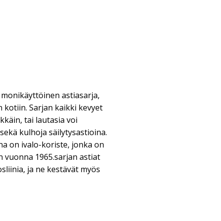
 monikäyttöinen astiasarja,
n kotiin. Sarjan kaikki kevyet
käin, tai lautasia voi
ekä kulhoja säilytysastioina.
a on ivalo-koriste, jonka on
en vuonna 1965.sarjan astiat
liinia, ja ne kestävät myös