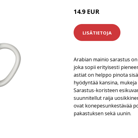
14.9 EUR
LISÄTIETOJA
Arabian mainio sarastus on
joka sopii erityisesti pienee
astiat on helppo pinota sisäk
hyödyntää kansina, mukeja s
Sarastus-koristeen esikuvan
suunnitellut raija uosikkin
ovat konepesunkestävää pos
pakastuksen sekä uunin.