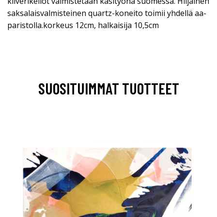
kiiverikellot valmistetaan käsityönä suomessa. Hiljainen
saksalaisvalmisteinen quartz-koneito toimii yhdellä aa-
paristolla.korkeus 12cm, halkaisija 10,5cm
SUOSITUIMMAT TUOTTEET