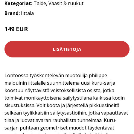
Kategoriat:
Taide
,
Vaasit & ruukut
Brand:
Iittala
149 EUR
LISÄTIETOJA
Lontoossa työskentelevän muotoilija philippe
malouinin iittalalle suunnittelema uusi kuru-sarja
koostuu näyttävistä veistoksellisista osista, jotka
toimivat monikäyttöisenä säilytystilana kaikissa kodin
sisustuksissa. Voit koota ja järjestellä pikkuesineitä
selkeän tyylikkäisiin säilytysastioihin, jotka vapauttavat
tilaa ja luovat avaran rauhallista tunnelmaa. Kuru-
sarjan puhtaan geometriset muodot täydentävät