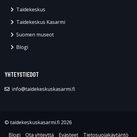
Taidekeskus
Taidekeskus Kasarmi
Suomen museot
Blogi
YHTEYSTIEDOT
info@taidekeskuskasarmi.fi
© taidekeskuskasarmi.fi 2026
Blogi
Ota yhteyttä
Evästeet
Tietosuojakäytäntö