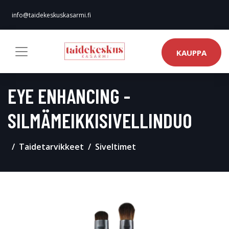
info@taidekeskuskasarmi.fi
KAUPPA
EYE ENHANCING -
SILMÄMEIKKISIVELLINDUO
Taidetarvikkeet
Siveltimet