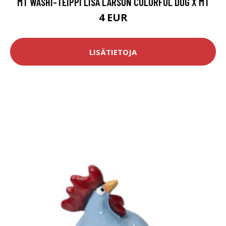
MT WASHI-TEIPPI LISA LARSON COLORFUL DOG X MT
4 EUR
LISÄTIETOJA