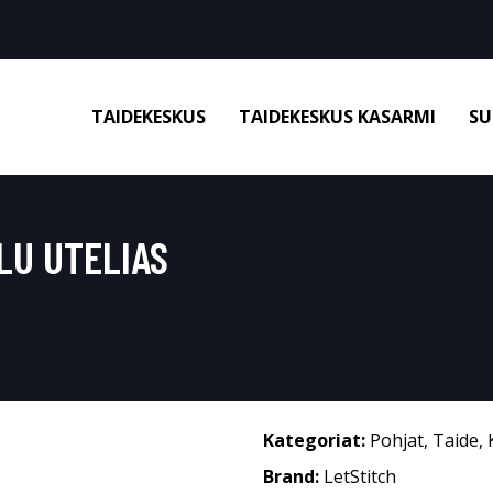
TAIDEKESKUS
TAIDEKESKUS KASARMI
SU
LU UTELIAS
Kategoriat:
Pohjat
,
Taide
,
Brand:
LetStitch