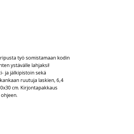
a ripusta työ somistamaan kodin
nten ystävälle lahjaksi!
i- ja jälkipistoin sekä
kankaan ruutuja laskien, 6,4
30x30 cm. Kirjontapakkaus
a ohjeen.