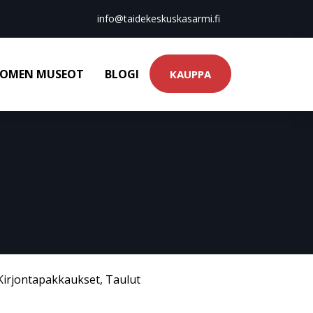
info@taidekeskuskasarmi.fi
OMEN MUSEOT
BLOGI
KAUPPA
Kirjontapakkaukset
,
Taulut