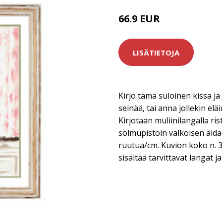
66.9 EUR
LISÄTIETOJA
Kirjo tämä suloinen kissa j
seinää, tai anna jollekin eläi
Kirjotaan muliinilangalla rist
solmupistoin valkoisen aida
ruutua/cm. Kuvion koko n. 
sisältää tarvittavat langat j