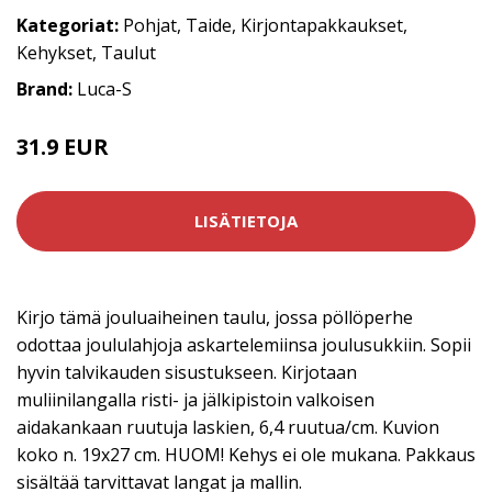
Kategoriat:
Pohjat
,
Taide
,
Kirjontapakkaukset
,
Kehykset
,
Taulut
Brand:
Luca-S
31.9 EUR
LISÄTIETOJA
Kirjo tämä jouluaiheinen taulu, jossa pöllöperhe
odottaa joululahjoja askartelemiinsa joulusukkiin. Sopii
hyvin talvikauden sisustukseen. Kirjotaan
muliinilangalla risti- ja jälkipistoin valkoisen
aidakankaan ruutuja laskien, 6,4 ruutua/cm. Kuvion
koko n. 19x27 cm. HUOM! Kehys ei ole mukana. Pakkaus
sisältää tarvittavat langat ja mallin.