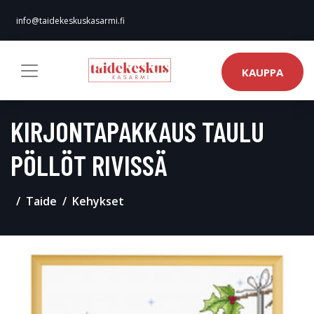
info@taidekeskuskasarmi.fi
KAUPPA
KIRJONTAPAKKAUS TAULU
PÖLLÖT RIVISSÄ
Taide
Kehykset