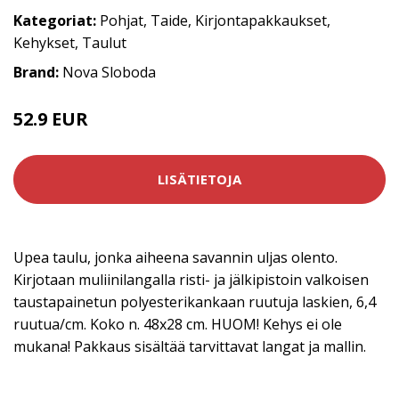
Kategoriat:
Pohjat
,
Taide
,
Kirjontapakkaukset
,
Kehykset
,
Taulut
Brand:
Nova Sloboda
52.9 EUR
LISÄTIETOJA
Upea taulu, jonka aiheena savannin uljas olento.
Kirjotaan muliinilangalla risti- ja jälkipistoin valkoisen
taustapainetun polyesterikankaan ruutuja laskien, 6,4
ruutua/cm. Koko n. 48x28 cm. HUOM! Kehys ei ole
mukana! Pakkaus sisältää tarvittavat langat ja mallin.