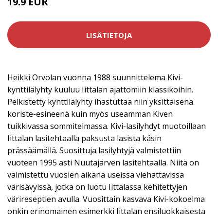
19.9 EUR
LISÄTIETOJA
Heikki Orvolan vuonna 1988 suunnittelema Kivi-
kynttilälyhty kuuluu Iittalan ajattomiin klassikoihin.
Pelkistetty kynttilälyhty ihastuttaa niin yksittäisenä
koriste-esineenä kuin myös useamman Kiven
tuikkivassa sommitelmassa. Kivi-lasilyhdyt muotoillaan
Iittalan lasitehtaalla paksusta lasista käsin
prässäämällä. Suosittuja lasilyhtyjä valmistettiin
vuoteen 1995 asti Nuutajärven lasitehtaalla. Niitä on
valmistettu vuosien aikana useissa viehättävissä
värisävyissä, jotka on luotu Iittalassa kehitettyjen
värireseptien avulla. Vuosittain kasvava Kivi-kokoelma
onkin erinomainen esimerkki Iittalan ensiluokkaisesta