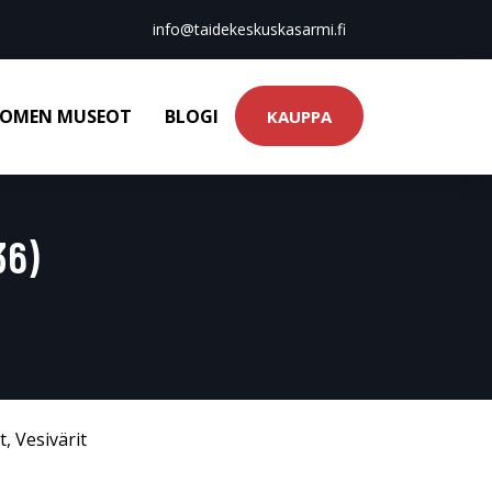
info@taidekeskuskasarmi.fi
OMEN MUSEOT
BLOGI
KAUPPA
36)
t
,
Vesivärit