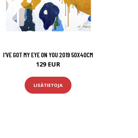
I'VE GOT MY EYE ON YOU 2019 50X40CM
129 EUR
LISÄTIETOJA